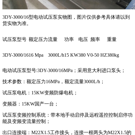
3DY-3000/16型电动试压泵实物图，图片仅供参考具体请以到
货实物为准。
试压泵型号
额定压力
流量
功率
电压
频率
重量
3DY-3000/16
16 Mpa
3000L/h
15 KW
380 V
0-50 HZ
380kg
电动试压泵型号:3DY-3000/16MPa；采用意大利进口泵头；
技术参数：额定压力16MPa，额定流量3000L/h；
试压泵电机：15KW变频防爆电机；
变频器：15KW国产一台；
试压泵变频控制系统：带本地手动启停及远程遥控控制启停功
能及变频变流量控制；
出口连接端：M22X1.5工作接头，连接一根两头为M22X1.5的